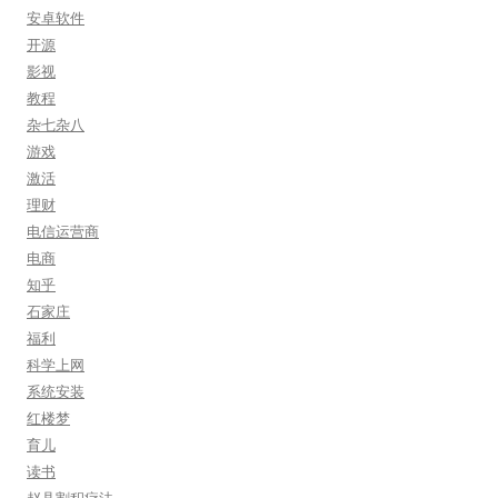
安卓软件
开源
影视
教程
杂七杂八
游戏
激活
理财
电信运营商
电商
知乎
石家庄
福利
科学上网
系统安装
红楼梦
育儿
读书
赵县割积疗法