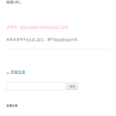
链接URL。
原地址
http://www.fuliba.com/7.html
本条目发布于
4 4 月, 2017
。属于
WordPress
分类。
文
←
早期文章
章
搜
导
索：
航
近期文章