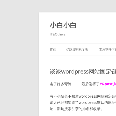
跳
至
正
小白小白
文
IT&Others
首页
@赵县割积疗法
常用软件下
谈谈wordpress网站固
走了好多弯路… 最后选择了
/%post_
有不少站长不知道wordpress网站固定
多人已经都知道了wordpress默认的
址，影响搜索引擎的排名和收录。