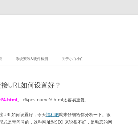
载
系统安装&硬件检测
关于小白小白
定链接URL如何设置好？
id%.html
。 /%postname%.html太容易重复。
链接URL如何设置好，今天
福利吧
就来仔细给你分析一下。很
网址形式是带问号的，这种网址对SEO 来说很不好，是动态的网