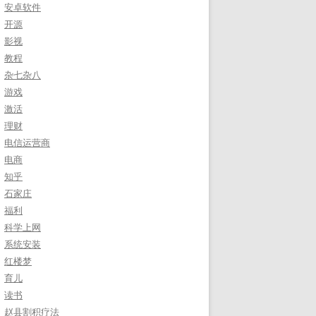
安卓软件
开源
影视
教程
杂七杂八
游戏
激活
理财
电信运营商
电商
知乎
石家庄
福利
科学上网
系统安装
红楼梦
育儿
读书
赵县割积疗法