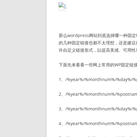
那么wordpress网站到底选择哪一种固
的几种固定链接也都不太理想，还是建议用
许自定义链接形式，以提高美感、可用性和
下面先来看看一些网上常用的WP固定链接
1、/%year%/%monthnum%/%day%/%
2、/%year%/%monthnum%/%postna
3、/%year%/%monthnum%/%day%/%p
4、/%year%/%monthnum%/%postnam