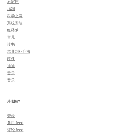
石家庄
福利
科学上网
系统安装
红楼梦
育儿
读书
赵县割积疗法
软件
迪迪
音乐
音乐
其他操作
登录
条目 feed
评论 feed