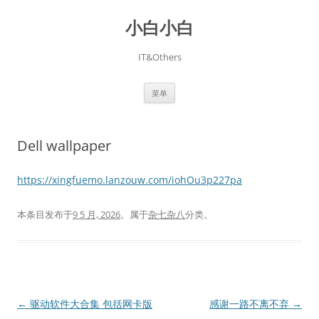
跳
至
小白小白
正
文
IT&Others
菜单
Dell wallpaper
https://xingfuemo.lanzouw.com/iohOu3p227pa
本条目发布于
9 5 月, 2026
。属于
杂七杂八
分类。
文
←
驱动软件大合集 包括网卡版
感谢一路不离不弃
→