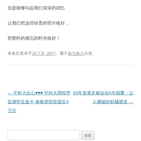
但是能够勾起我们深深的回忆
让我们把这些珍贵的照片收好，
把那时的难忘的时光收好！
本条目发布于
20 7 月, 2017
。属于
杂七杂八
分类。
文
←
中科大比心♥♥♥ 中科大用程序
60年发展史被短短6年颠覆：让
章
监测学生饭卡 偷偷资助贫困生4
人唏嘘的机械硬盘
→
导
万次
航
搜