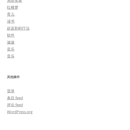
系统安装
红楼梦
育儿
读书
赵县割积疗法
软件
迪迪
音乐
音乐
其他操作
登录
条目 feed
评论 feed
WordPress.org