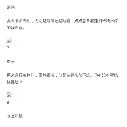
蒲扇
夏天乘凉专用，无论是醒着还是睡着，奶奶总拿着蒲扇给我不停
的扇啊扇。
7
碾子
用来碾压谷物的，虽然很沉，但是转起来却不难。你有没有帮姥
姥推过？
8
水瓮和瓢