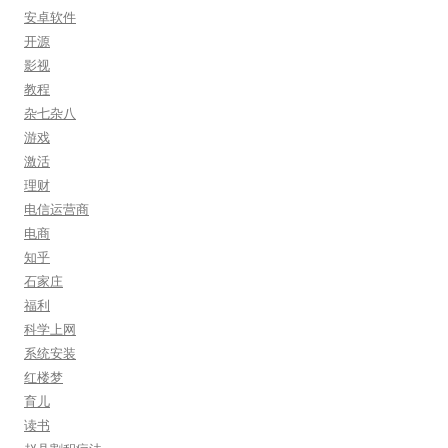
安卓软件
开源
影视
教程
杂七杂八
游戏
激活
理财
电信运营商
电商
知乎
石家庄
福利
科学上网
系统安装
红楼梦
育儿
读书