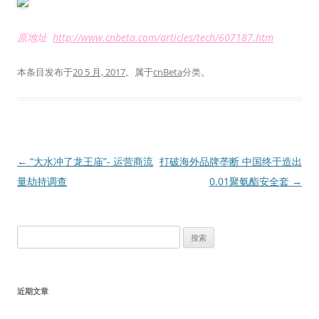
原地址
http://www.cnbeta.com/articles/tech/607187.htm
本条目发布于
20 5 月, 2017
。属于
cnBeta
分类。
文
←
“大水冲了龙王庙”- 运营商流
打破海外品牌垄断 中国终于造出
章
量劫持调查
0.01聚氨酯安全套
→
导
航
搜
索：
近期文章