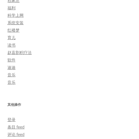
石家庄
福利
科学上网
系统安装
红楼梦
育儿
读书
赵县割积疗法
软件
迪迪
音乐
音乐
其他操作
登录
条目 feed
评论 feed