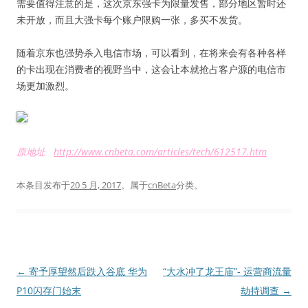
需要值得注意的是，这次京东强卡为限量发售，部分地区暂时还
未开放，而且大强卡每个账户限购一张，多买不发货。
随着京东也强势杀入电信市场，可以看到，在将来会有各种各样
的卡出现在消费者的视野当中，这会让本就抢占客户源的电信市
场更加激烈。
原地址
http://www.cnbeta.com/articles/tech/612517.htm
本条目发布于
20 5 月, 2017
。属于
cnBeta
分类。
文
←
寄予厚望然后跌入谷底 华为
“大水冲了龙王庙”- 运营商流量
章
P10闪存门始末
劫持调查
→