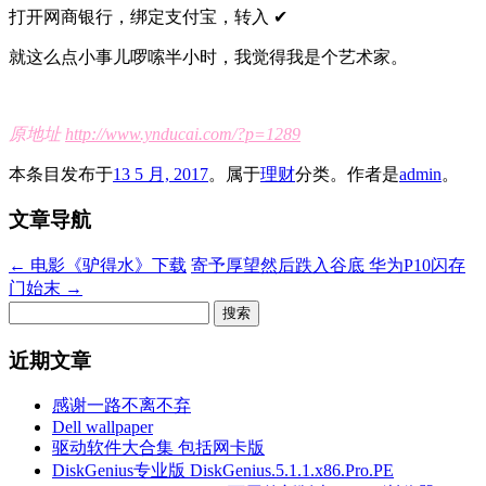
打开网商银行，绑定支付宝，转入 ✔︎
就这么点小事儿啰嗦半小时，我觉得我是个艺术家。
原地址
http://www.ynducai.com/?p=1289
本条目发布于
13 5 月, 2017
。属于
理财
分类。
作者是
admin
。
文章导航
←
电影《驴得水》下载
寄予厚望然后跌入谷底 华为P10闪存
门始末
→
搜
索：
近期文章
感谢一路不离不弃
Dell wallpaper
驱动软件大合集 包括网卡版
DiskGenius专业版 DiskGenius.5.1.1.x86.Pro.PE