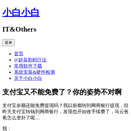
跳
小白小白
至
正
文
IT&Others
菜单
首页
@赵县割积疗法
常用软件下载
系统安装&硬件检测
关于小白小白
支付宝又不能免费了？你的姿势不对啊
支付宝余额还能免费提现吗？我以前都转到网商银行提现，但
昨天支付宝转钱到网商银行，发现也开始收手续费了，马云爸
爸怎么变卦了呢…
我：