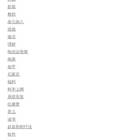
影视
教程
杂七杂八
游戏
激活
理财
电信运营商
电商
知乎
石家庄
福利
科学上网
系统安装
红楼梦
育儿
读书
赵县割积疗法
软件