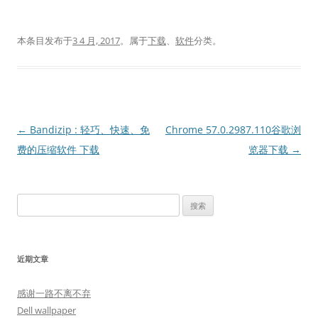
本条目发布于
3 4 月, 2017
。属于
下载
、
软件
分类。
文
←
Bandizip : 轻巧、快速、免
Chrome 57.0.2987.110谷歌浏
章
费的压缩软件 下载
览器下载
→
导
航
搜
索：
近期文章
感谢一路不离不弃
Dell wallpaper