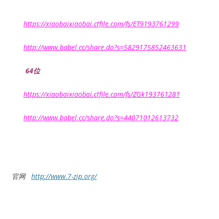
https://xiaobaixiaobai.ctfile.com/fs/ET9193761299
http://www.babel.cc/share.do?s=5829175852463631
64位
https://xiaobaixiaobai.ctfile.com/fs/ZGk193761281
http://www.babel.cc/share.do?s=44071012613732
官网
http://www.7-zip.org/