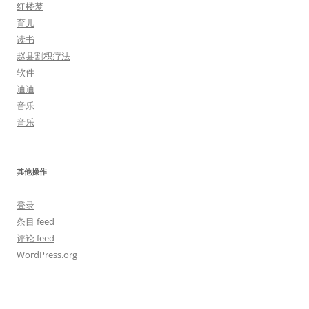
红楼梦
育儿
读书
赵县割积疗法
软件
迪迪
音乐
音乐
其他操作
登录
条目 feed
评论 feed
WordPress.org