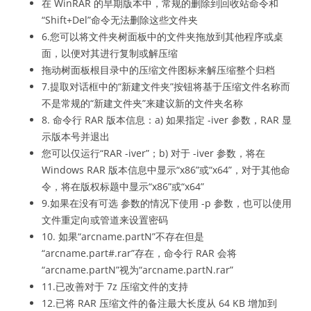
在 WinRAR 的早期版本中，常规的删除到回收站命令和
“Shift+Del”命令无法删除这些文件夹
6.您可以将文件夹树面板中的文件夹拖放到其他程序或桌
面，以便对其进行复制或解压缩
拖动树面板根目录中的压缩文件图标来解压缩整个归档
7.提取对话框中的“新建文件夹”按钮将基于压缩文件名称而
不是常规的“新建文件夹”来建议新的文件夹名称
8. 命令行 RAR 版本信息：a) 如果指定 -iver 参数，RAR 显
示版本号并退出
您可以仅运行“RAR -iver”；b) 对于 -iver 参数，将在
Windows RAR 版本信息中显示“x86”或“x64”，对于其他命
令，将在版权标题中显示“x86”或“x64”
9.如果在没有可选 参数的情况下使用 -p 参数，也可以使用
文件重定向或管道来设置密码
10. 如果“arcname.partN”不存在但是
“arcname.part#.rar”存在，命令行 RAR 会将
“arcname.partN”视为“arcname.partN.rar”
11.已改善对于 7z 压缩文件的支持
12.已将 RAR 压缩文件的备注最大长度从 64 KB 增加到