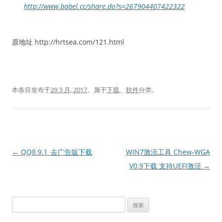
http://www.babel.cc/share.do?s=267904407422322
原地址 http://hrtsea.com/121.html
本条目发布于
29 3 月, 2017
。属于
下载
、
软件
分类。
文
←
QQ8.9.1_去广告版下载
WIN7激活工具 Chew-WGA
章
V0.9下载 支持UEFI激活
→
导
航
搜
索：