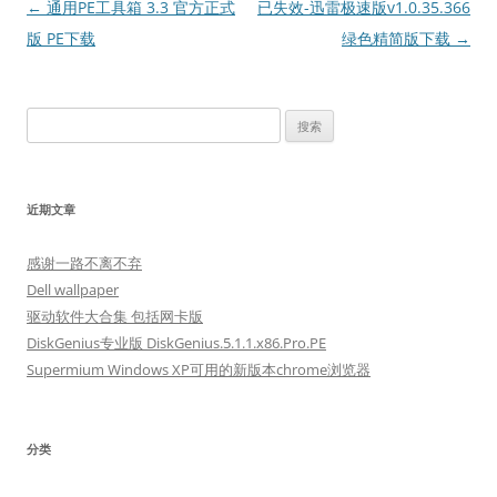
文
←
通用PE工具箱 3.3 官方正式
已失效-迅雷极速版v1.0.35.366
章
版 PE下载
绿色精简版下载
→
导
航
搜
索：
近期文章
感谢一路不离不弃
Dell wallpaper
驱动软件大合集 包括网卡版
DiskGenius专业版 DiskGenius.5.1.1.x86.Pro.PE
Supermium Windows XP可用的新版本chrome浏览器
分类