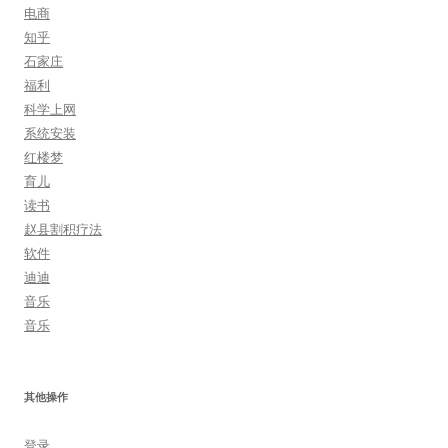
电商
知乎
石家庄
福利
科学上网
系统安装
红楼梦
育儿
读书
赵县割积疗法
软件
迪迪
音乐
音乐
其他操作
登录