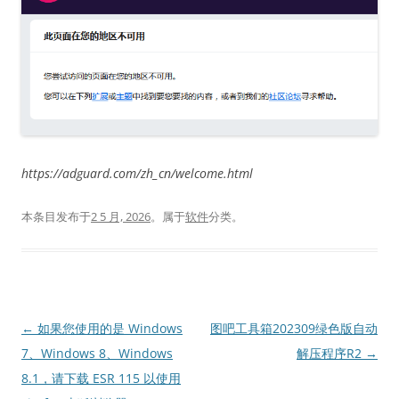
https://adguard.com/zh_cn/welcome.html
本条目发布于
2 5 月, 2026
。属于
软件
分类。
文
←
如果您使用的是 Windows
图吧工具箱202309绿色版自动
章
7、Windows 8、Windows
解压程序R2
→
导
8.1，请下载 ESR 115 以使用