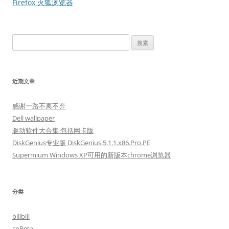
航
Firefox 火狐浏览器
搜
索：
近期文章
感谢一路不离不弃
Dell wallpaper
驱动软件大合集 包括网卡版
DiskGenius专业版 DiskGenius.5.1.1.x86.Pro.PE
Supermium Windows XP可用的新版本chrome浏览器
分类
bilibili
cnBeta