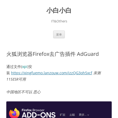
跳
至
小白小白
正
文
IT&Others
菜单
火狐浏览器Firefox去广告插件 AdGuard
通过文件(
xpi
)安
装
https://xingfuemo.lanzouw.com/izzQG3oh5xcf
亲测
115ESR可用
中国地区不可以 恶心