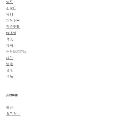
知乎
石家庄
福利
科学上网
系统安装
红楼梦
育儿
读书
赵县割积疗法
软件
迪迪
音乐
音乐
其他操作
登录
条目 feed