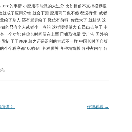
store的事情 小应用不能做的太过分 比如目前不支持模糊搜
样微信就成了应用分销 就会下架 应用商们也不傻 都没有懂 或者
量给了别人 还有就算给了 微信有前科 你做大了 就封杀 这
会做的只有个人或者小一点的 这样慢慢做大 自己出去单干 中
某一个功能 使你长时间留在上面 已赚取流量 卖广告 国外的
会员制 干干净净 总之还是盈利的方式不一样 中国长时间盗版
个个程序都100多M 各种臃肿 各种精简版 各种占内存 各
类。
演讲 》
仔细看看
→