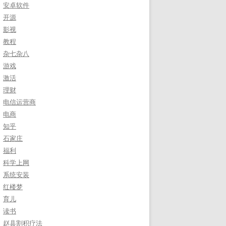
安卓软件
开源
影视
教程
杂七杂八
游戏
激活
理财
电信运营商
电商
知乎
石家庄
福利
科学上网
系统安装
红楼梦
育儿
读书
赵县割积疗法