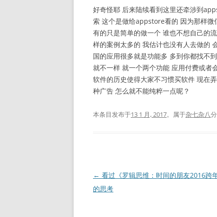
好奇怪耶 后来陆续看到这里还牵涉到app
索 这个是做给appstore看的 因为那
有的只是简单的做一个 谁也不想自己的流
样的案例太多的 我估计也没有人去做的 
国的应用很多就是功能多 多到你都找不到
就不一样 就一个两个功能 应用付费或者
软件的历史使得大家不习惯买软件 现在弄的
种广告 怎么就不能纯粹一点呢？
本条目发布于
13 1 月, 2017
。属于
杂七杂八
分
文
←
看过《罗辑思维：时间的朋友2016跨年
章
的思考
导
航