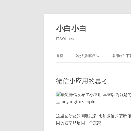
跳
至
正
小白小白
文
IT&Others
首页
@赵县割积疗法
常用软件下
微信小应用的思考
最近微信发布了小应用 本来以为就是简
是tooyungtoosimple
这里面涉及的问题很多 比如微信的垄断 
同的名字只是同一个东家