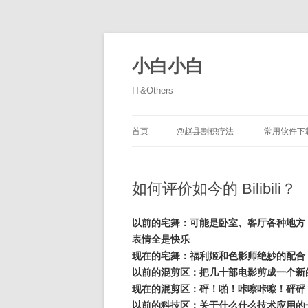
跳
至
正
小白小白
文
IT&Others
首页
@赵县割积疗法
常用软件下
如何评价如今的 Bilibili？
以前的宅舞：可能是卧室、客厅各种地方
表情全是快乐
现在的宅舞：福利姬和色影师绝妙的配合
以前的混剪区：把几十部电影剪成一个新
现在的混剪区：砰！啪！咔嚓咔嚓！砰砰
以前的科技区：关于什么什么技术应用的一