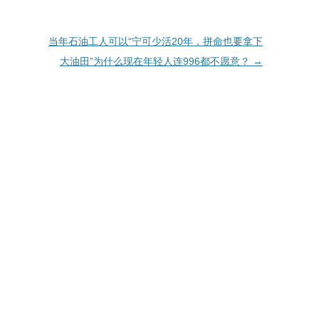
当年石油工人可以“宁可少活20年，拼命也要拿下
大油田”为什么现在年轻人连996都不愿意？
→