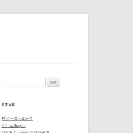
搜
索：
近期文章
感谢一路不离不弃
Dell wallpaper
驱动软件大合集 包括网卡版