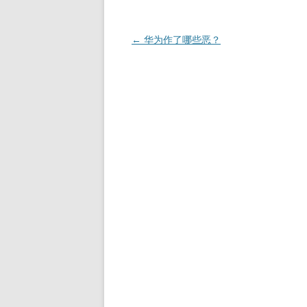
文
←
华为作了哪些恶？
章
导
航