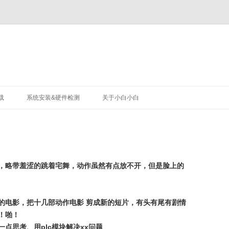
载
系统安装&硬件检测
关于小白小白
，略带羞涩的跳着宅舞，动作虽然有点放不开，但是脸上的
的电影，把十几部动作电影 剪成新的短片，有头有尾有剧情
！啪！
点思考、用plc模块解决xx问题