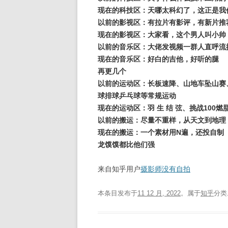
现在的科技区：天哪太科幻了，这正是我
以前的影视区：有拉片有影评，有新片推
现在的影视区：大家看，这个男人叫小帅
以前的音乐区：大佬发视频一群人直呼流
现在的音乐区：好白的吉他，好听的腿
再更几个
以前的运动区：长板速降、山地车坠山赛
球排球乒乓球等常规运动
现在的运动区：羽 生 结 弦、挑战100燃
以前的搬运：尽量不重样，从天文到地理
现在的搬运：一个素材用N遍，还投自制
龙馍馍都比他们强
来自知乎用户
摄影师没有自拍
本条目发布于
11 12 月, 2022
。属于
知乎
分类