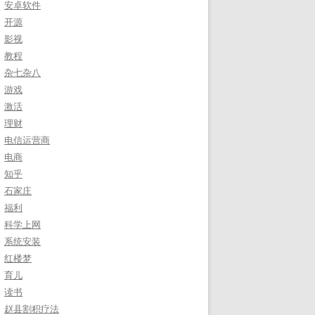
安卓软件
开源
影视
教程
杂七杂八
游戏
激活
理财
电信运营商
电商
知乎
石家庄
福利
科学上网
系统安装
红楼梦
育儿
读书
赵县割积疗法