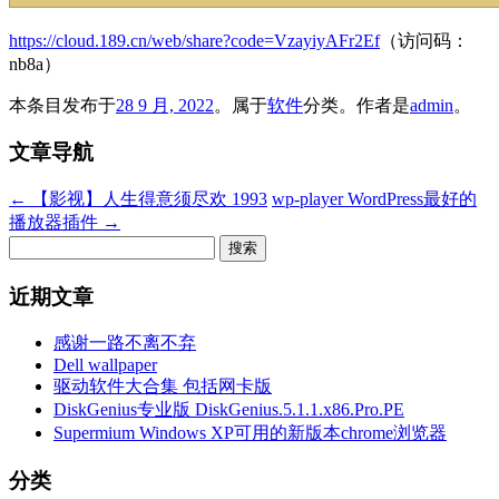
https://cloud.189.cn/web/share?code=VzayiyAFr2Ef
（访问码：
nb8a）
本条目发布于
28 9 月, 2022
。属于
软件
分类。
作者是
admin
。
文章导航
←
【影视】人生得意须尽欢 1993
wp-player WordPress最好的
播放器插件
→
搜
索：
近期文章
感谢一路不离不弃
Dell wallpaper
驱动软件大合集 包括网卡版
DiskGenius专业版 DiskGenius.5.1.1.x86.Pro.PE
Supermium Windows XP可用的新版本chrome浏览器
分类