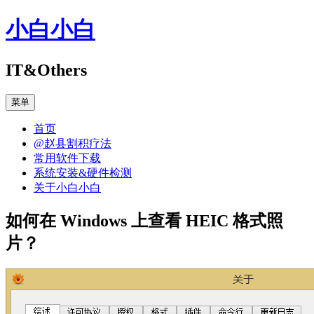
跳
小白小白
至
正
文
IT&Others
菜单
首页
@赵县割积疗法
常用软件下载
系统安装&硬件检测
关于小白小白
如何在 Windows 上查看 HEIC 格式照
片？