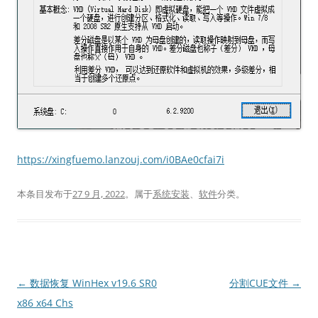
https://xingfuemo.lanzouj.com/i0BAe0cfai7i
本条目发布于
27 9 月, 2022
。属于
系统安装
、
软件
分类。
文
←
数据恢复 WinHex v19.6 SR0
分割CUE文件
→
章
x86 x64 Chs