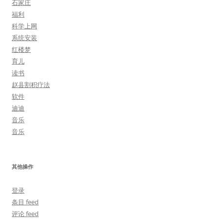
石家庄
福利
科学上网
系统安装
红楼梦
育儿
读书
赵县割积疗法
软件
迪迪
音乐
音乐
其他操作
登录
条目 feed
评论 feed