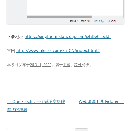
下载地址
https://xingfuemo.lanzouj.com/ixhDe0ceckti
官网
http://www.filecxx.com/zh_CN/index.html#
本条目发布于
26 9 月, 2022
。属于
下载
、
软件
分类。
文
←
QuickLook：一个赋予空格键
Web调试工具 Fiddler
→
章
魔法的神器
导
航