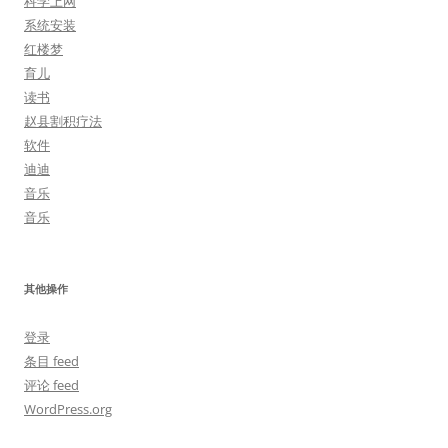
科学上网
系统安装
红楼梦
育儿
读书
赵县割积疗法
软件
迪迪
音乐
音乐
其他操作
登录
条目 feed
评论 feed
WordPress.org