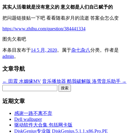
其实人活着就是没有意义的 意义都是人们自己赋予的
把问题链接贴一下吧 看看随着岁月的流逝 答案会怎么变
https://www.zhihu.com/question/384441334
图先欠着吧
本条目发布于
14 5 月, 2020
。属于
杂七杂八
分类。
作者是
admin
。
文章导航
←
田震 水姻缘MV
音乐播放器 酷我破解版 洛雪音乐助手
→
搜
索：
近期文章
感谢一路不离不弃
Dell wallpaper
驱动软件大合集 包括网卡版
DiskGenius专业版 DiskGenius.5.1.1.x86.Pro.PE