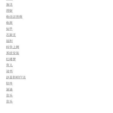
激活
理财
电信运营商
电商
知乎
石家庄
福利
科学上网
系统安装
红楼梦
育儿
读书
赵县割积疗法
软件
迪迪
音乐
音乐