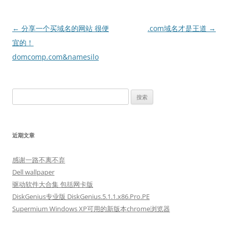
文
←
分享一个买域名的网站 很便
.com域名才是王道
→
章
宜的！
导
domcomp.com&namesilo
航
搜
索：
近期文章
感谢一路不离不弃
Dell wallpaper
驱动软件大合集 包括网卡版
DiskGenius专业版 DiskGenius.5.1.1.x86.Pro.PE
Supermium Windows XP可用的新版本chrome浏览器