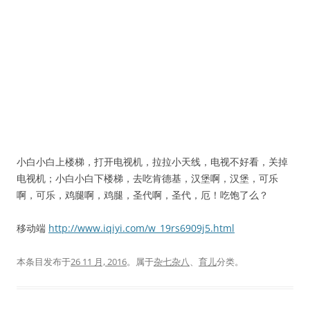
小白小白上楼梯，打开电视机，拉拉小天线，电视不好看，关掉
电视机；小白小白下楼梯，去吃肯德基，汉堡啊，汉堡，可乐
啊，可乐，鸡腿啊，鸡腿，圣代啊，圣代，厄！吃饱了么？
移动端
http://www.iqiyi.com/w_19rs6909j5.html
本条目发布于
26 11 月, 2016
。属于
杂七杂八
、
育儿
分类。