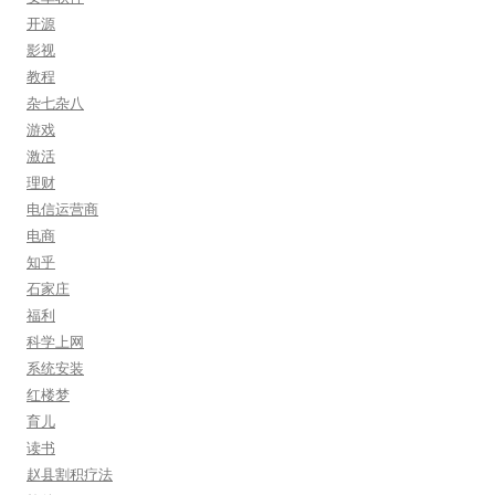
开源
影视
教程
杂七杂八
游戏
激活
理财
电信运营商
电商
知乎
石家庄
福利
科学上网
系统安装
红楼梦
育儿
读书
赵县割积疗法