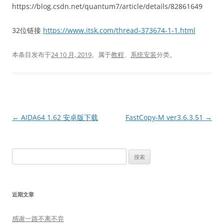
https://blog.csdn.net/quantum7/article/details/82861649
32位链接
https://www.itsk.com/thread-373674-1-1.html
本条目发布于
24 10 月, 2019
。属于
教程
、
系统安装
分类。
文
←
AIDA64 1.62 安卓版下载
FastCopy-M ver3.6.3.51
→
章
导
搜
航
索：
近期文章
感谢一路不离不弃