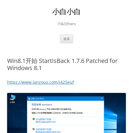
跳
至
小白小白
正
文
IT&Others
菜单
Win8.1开始 StartIsBack 1.7.6 Patched for
Windows 8.1
https://www.lanzous.com/i425euf