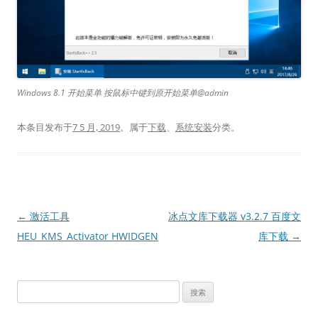
Windows 8.1 开始菜单 按鼠标中键到原开始菜单@admin
本条目发布于
7 5 月, 2019
。属于
下载
、
系统安装
分类。
文
←
激活工具
冰点文库下载器 v3.2.7 百度文
章
HEU_KMS_Activator HWIDGEN
库下载
→
导
航
搜
索：