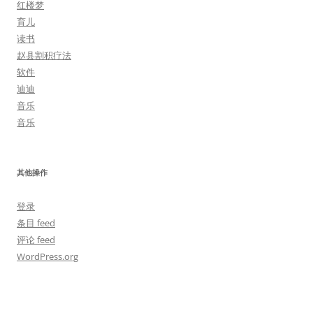
红楼梦
育儿
读书
赵县割积疗法
软件
迪迪
音乐
音乐
其他操作
登录
条目 feed
评论 feed
WordPress.org