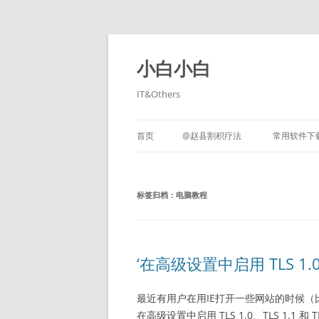
跳
至
正
小白小白
文
IT&Others
首页
@赵县割积疗法
常用软件下
标签归档：
电脑教程
‘在高级设置中启用 TLS 1.0、
最近有用户在用IE打开一些网站的时候（
在高级设置中启用 TLS 1.0、TLS 1.1 和