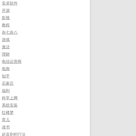
安卓软件
开源
影视
教程
杂七杂八
游戏
激活
理财
电信运营商
电商
知乎
石家庄
福利
科学上网
系统安装
红楼梦
育儿
读书
赵县割积疗法