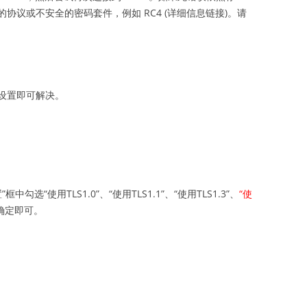
协议或不安全的密码套件，例如 RC4 (详细信息链接)。请
设置即可解决。
框中勾选“使用TLS1.0”、“使用TLS1.1”、“使用TLS1.3”、
“使
确定即可。