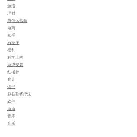
激活
理财
电信运营商
电商
知乎
石家庄
福利
科学上网
系统安装
红楼梦
育儿
读书
赵县割积疗法
软件
迪迪
音乐
音乐