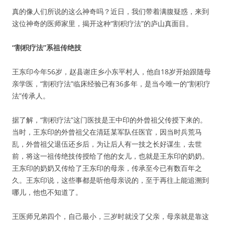
真的像人们所说的这么神奇吗？近日，我们带着满腹疑惑，来到
这位神奇的医师家里，揭开这种“割积疗法”的庐山真面目。
“割积疗法”系祖传绝技
王东印今年56岁，赵县谢庄乡小东平村人，他自18岁开始跟随母
亲学医，“割积疗法”临床经验已有36多年，是当今唯一的“割积疗
法”传承人。
据了解，“割积疗法”这门医技是王中印的外曾祖父传授下来的。
当时，王东印的外曾祖父在清廷某军队任医官，因当时兵荒马
乱，外曾祖父退伍还乡后，为让后人有一技之长好谋生，去世
前，将这一祖传绝技传授给了他的女儿，也就是王东印的奶奶。
王东印的奶奶又传给了王东印的母亲，传承至今已有数百年之
久。王东印说，这些事都是听他母亲说的，至于再往上能追溯到
哪儿，他也不知道了。
王医师兄弟四个，自己最小，三岁时就没了父亲，母亲就是靠这