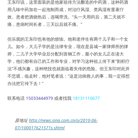
王东印说，这里面装的是他家祖传方法酿造的中药酒，这种药酒
用几味中药加在一起泡制而成，对治疗风湿、类风湿有显著疗
效。患者把酒烧热后，连喝带洗。“头一天用药后，第二天就不
痛，患病时间长者，三天以后就不痛。”
但乐观的王东印也有他的烦恼。他和老伴生有两个儿子和一个女
儿。如今，大儿子学的是法律专业，现在是县城一家律师所的律
师，二儿子大学毕业后分配到首钢工作，最小的女儿正在读大
学，他们都有自己的工作和专业，对学习这种祖上传下来“割积疗
法”不感兴趣，这种绝技也就面临着失传的危险。但王东印对此并
不悲观，临走时，他对笔者说：“这是治病救人的事，我一定得想
办法把它传下去！”
联系电话
15033444979
或者找我
18131110677
原地址
http://news.sina.com.cn/o/2010-06-
07/100017621571s.shtml