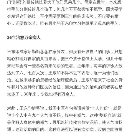
门“割积”的祖传绝技养大了他们兄弟几个。母亲在世时，本来想
把手艺分别传给几个孩子，但几个哥哥都害怕不愿学。因为要学
会精通这门绝技，至少需要两到三年的临床实验，不仅要有耐
心，还要肯吃苦。唯有最小的王东印学习并继承了母亲的手艺。
36年治愈万余病人
王东印成家后勤勤恳恳在家务农，但没有开设自己的门诊，只想
精心打理好自家的几亩果园，把三个孩子都供上大学。但几十年
来经常会有一些慕名前来问诊的患者。近年来，每年的求诊人数
达到了六、七百人次，王东印不得不丢下农活，逐一为他们医
治。在越来越多的患者经他治疗痊愈后，王东印迎来了社会的赞
许和对他这种奇门医技的信任，因为通过他的治愈的患者实在是
太多了，36年来，少说也得有万余人。
对此，王东印解释说，我国中医有句俗话叫做“十人九积”，就是
说十个人中有九个人气血不畅，腹中有积气。这种“割积疗法”就
是化解人身体中的积气，再配以祖传秘方熬制汤药，使人气血畅
通，达到治病的目的。这种疗法可以说有病治病，没病也能够提