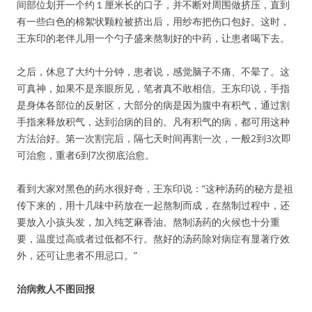
间部位划开一个约１厘米长的口子，并不断对周围做挤压，直到
有一些白色的棉絮状颗粒被挤出后，用纱布把伤口包好。这时，
王东印的老伴儿用一个勺子盛来熬制好的中药，让患者喝下去。
之后，休息了大约十分钟，患者说，感觉脑子不痛、不晕了。这
可真神，如果不是亲眼所见，笔者真不敢相信。王东印说，手指
是身体各部位的反射区，大部分的病是因为腹中有积气，通过割
手指来释放积气，达到治病的目的。凡有积气的病，都可用这种
方法治好。第一次割完后，隔七天时间再割一次，一般2到3次即
可治愈，重者6到7次彻底治愈。
看到大家对黑色的药水很好奇，王东印说：“这种汤药的秘方是祖
传下来的，用十几味中药放在一起熬制而成，在熬制过程中，还
要放入小孩头发，加入纯芝麻香油。熬制汤药的火候也十分重
要，温度过高或者过低都不行。熬好的汤药除对病症有显著疗效
外，还可让患者不用忌口。”
治病救人不图回报