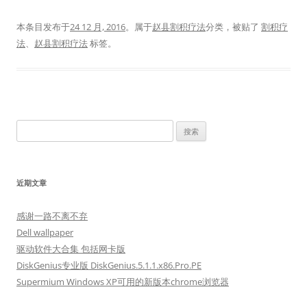
本条目发布于
24 12 月, 2016
。属于
赵县割积疗法
分类，被贴了
割积疗
法
、
赵县割积疗法
标签。
搜
索：
近期文章
感谢一路不离不弃
Dell wallpaper
驱动软件大合集 包括网卡版
DiskGenius专业版 DiskGenius.5.1.1.x86.Pro.PE
Supermium Windows XP可用的新版本chrome浏览器