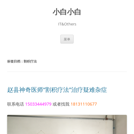
跳
至
小白小白
正
文
IT&Others
菜单
标签归档：
割积疗法
赵县神奇医师“割积疗法”治疗疑难杂症
联系电话
15033444979
或者找我
18131110677