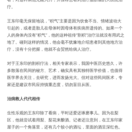
疗。
王东印毫无保留地说，“积气”主要是因为饮食不当、情绪波动大
引起的，或者是胎儿在母体时因母体有疾病所遗传的。如果一个
人的身体内没有“积气”，他的这种祖传“割积”治疗法就没有用武之
地了。碰到这样的情况，他会毫不犹豫地介绍患者到其他地方治
疗，没有十分把握，他就不会贸然给病人治疗。
对于王东印的割积疗法，相关专家表示，我国中医历史悠久，许
多散落在民间的秘方、艺术，确实具有其独特医学价值，也值得
医学界去关注，去研究，进而发扬光大。但对这些民间医术，专
家还是建议市民应持慎重态度，切勿盲目从医。
治病救人代代相传
生性乐观的王东印除了看病，平时还爱还琢磨事儿。因为在梨
区，他就尝试着用梨、梨花来酿酒。记者还注意到，在王东印家
屋子的一个角落里，还有几个较小的酒坛，里面的酒呈深红色。