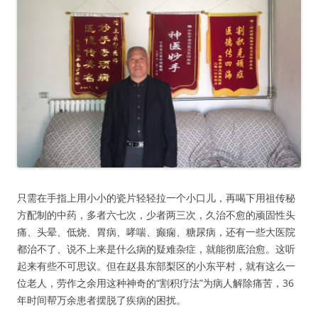
只需在手指上用小小的瓷片轻轻拉一个小口儿，再喝下用祖传秘
方配制的中药，多者六七次，少者两三次，久治不愈的顽固性头
痛、头晕、低烧、胃病、哮喘、癫痫、糖尿病，还有一些大医院
都治不了、说不上来是什么病的疑难杂症，就能彻底治愈。这听
起来有些不可思议。但在赵县东部梨区的小东平村，就有这么一
位老人，劳作之余用这种神奇的“割积疗法”为病人解除痛苦，36
年时间帮万余患者摆脱了疾病的困扰。