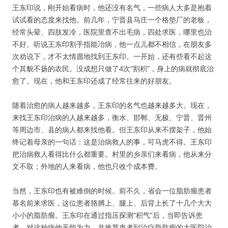
王东印说，刚开始看病时，他还没有名气，一些病人大多是抱着
试试看的态度来找他。前几年，宁晋县马庄一个格垫厂的老板，
经常头晕、四肢发冷，医院里查不出毛病，四处求医，哪里也治
不好。听说王东印割手指能冶病，他一点儿都不相信，在朋友多
次劝说下，才不太情愿地找到王东印。一开始，还有些看不起这
个其貌不扬的农民。没成想只做了4次“割积”，身上的病就彻底治
愈了。现在，他和王东印还成了经常往来的好朋友。
随着治愈的病人越来越多，王东印的名气也越来越多大。现在，
来找王东印治病的人越来越多，衡水、邯郸、无极、宁晋、晋州
等周边市、县的病人都来找他看。但王东印从来不摆架子，他始
终记着母亲的一句话：这是治病救人的事，可马虎不得。王东印
把治病救人看得比什么都重要。村里的乡亲们来看病，他从来分
文不取；外地的人来看病，他也只收个成本费。
当然，王东印也有被难倒的时候。前不久，省会一位脂肪瘤患者
慕名前来求医，这位患者胳膊上、腿上、后背上长了十几个大大
小小的脂肪瘤。王东印在通过指压探测“积气”后，当即告诉患
者，对这种病他无能为力，并推荐患者到治疗脂肪瘤的大医院治