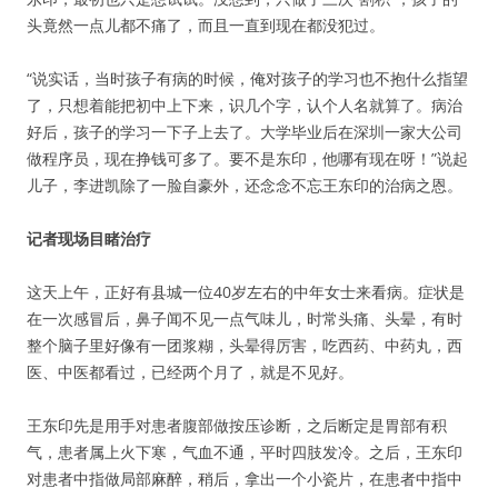
头竟然一点儿都不痛了，而且一直到现在都没犯过。
“说实话，当时孩子有病的时候，俺对孩子的学习也不抱什么指望
了，只想着能把初中上下来，识几个字，认个人名就算了。病治
好后，孩子的学习一下子上去了。大学毕业后在深圳一家大公司
做程序员，现在挣钱可多了。要不是东印，他哪有现在呀！”说起
儿子，李进凯除了一脸自豪外，还念念不忘王东印的治病之恩。
记者现场目睹治疗
这天上午，正好有县城一位40岁左右的中年女士来看病。症状是
在一次感冒后，鼻子闻不见一点气味儿，时常头痛、头晕，有时
整个脑子里好像有一团浆糊，头晕得厉害，吃西药、中药丸，西
医、中医都看过，已经两个月了，就是不见好。
王东印先是用手对患者腹部做按压诊断，之后断定是胃部有积
气，患者属上火下寒，气血不通，平时四肢发冷。之后，王东印
对患者中指做局部麻醉，稍后，拿出一个小瓷片，在患者中指中