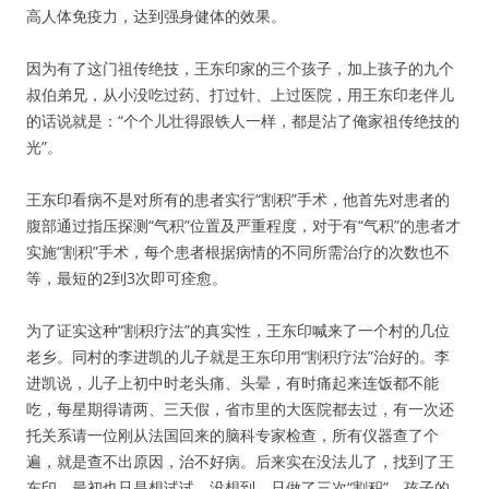
高人体免疫力，达到强身健体的效果。
因为有了这门祖传绝技，王东印家的三个孩子，加上孩子的九个
叔伯弟兄，从小没吃过药、打过针、上过医院，用王东印老伴儿
的话说就是：“个个儿壮得跟铁人一样，都是沾了俺家祖传绝技的
光”。
王东印看病不是对所有的患者实行“割积”手术，他首先对患者的
腹部通过指压探测“气积”位置及严重程度，对于有“气积”的患者才
实施“割积”手术，每个患者根据病情的不同所需治疗的次数也不
等，最短的2到3次即可痊愈。
为了证实这种“割积疗法”的真实性，王东印喊来了一个村的几位
老乡。同村的李进凯的儿子就是王东印用“割积疗法”治好的。李
进凯说，儿子上初中时老头痛、头晕，有时痛起来连饭都不能
吃，每星期得请两、三天假，省市里的大医院都去过，有一次还
托关系请一位刚从法国回来的脑科专家检查，所有仪器查了个
遍，就是查不出原因，治不好病。后来实在没法儿了，找到了王
东印，最初也只是想试试。没想到，只做了三次“割积”，孩子的