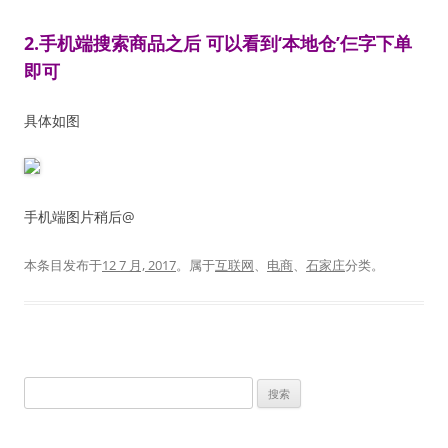
2.手机端搜索商品之后 可以看到‘本地仓’仨字下单
即可
具体如图
手机端图片稍后@
本条目发布于
12 7 月, 2017
。属于
互联网
、
电商
、
石家庄
分类。
搜
索：