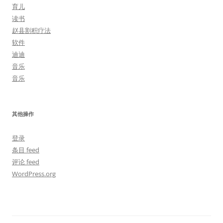
育儿
读书
赵县割积疗法
软件
迪迪
音乐
音乐
其他操作
登录
条目 feed
评论 feed
WordPress.org