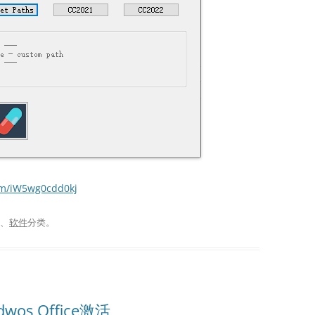
com/iW5wg0cdd0kj
、
软件
分类。
dwos Office激活