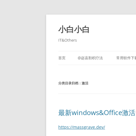
跳
至
正
小白小白
文
IT&Others
首页
@赵县割积疗法
常用软件下
分类目录归档：
激活
最新windows&Office激活
https://massgrave.dev/