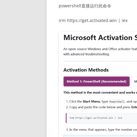
powershell直接运行此命令
irm https://get.activated.win | iex