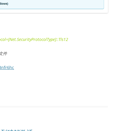
col=[Net.SecurityProtocolType]::Tls12
文件
3nfr6hc