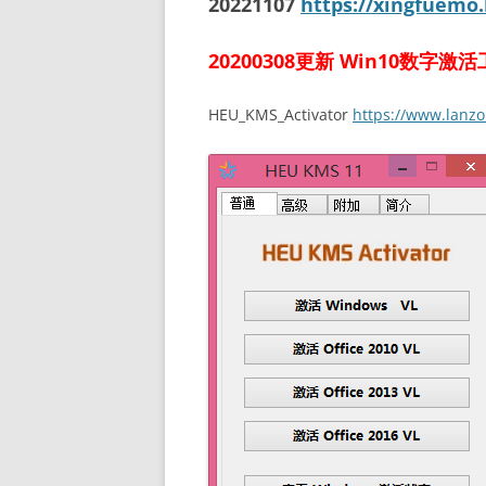
20221107
https://xingfuemo
20200308更新 Win10数字激
HEU_KMS_Activator
https://www.lanzo