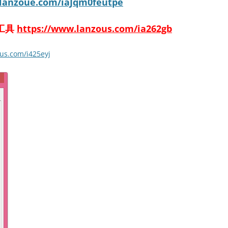
.lanzoue.com/iaJqm0feutpe
活工具
https://www.lanzous.com/ia262gb
us.com/i425eyj