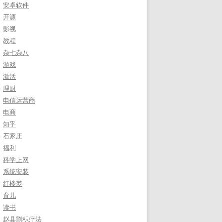
安卓软件
开源
影视
教程
杂七杂八
游戏
激活
理财
电信运营商
电商
知乎
石家庄
福利
科学上网
系统安装
红楼梦
育儿
读书
赵县割积疗法