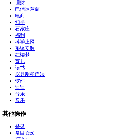
理财
电信运营商
电商
知乎
石家庄
福利
科学上网
系统安装
红楼梦
育儿
读书
赵县割积疗法
软件
迪迪
音乐
音乐
其他操作
登录
条目 feed