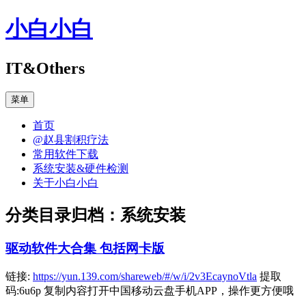
跳
小白小白
至
正
文
IT&Others
菜单
首页
@赵县割积疗法
常用软件下载
系统安装&硬件检测
关于小白小白
分类目录归档：
系统安装
驱动软件大合集 包括网卡版
链接:
https://yun.139.com/shareweb/#/w/i/2v3EcaynoVtla
提取
码:6u6p 复制内容打开中国移动云盘手机APP，操作更方便哦