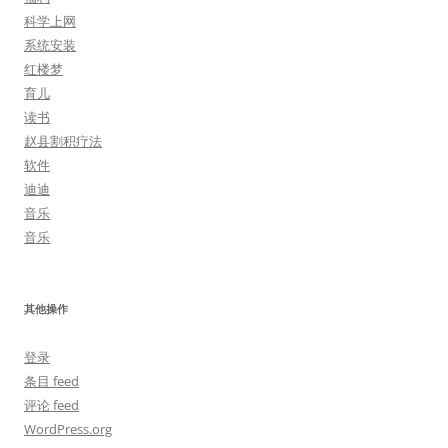
科学上网
系统安装
红楼梦
育儿
读书
赵县割积疗法
软件
迪迪
音乐
音乐
其他操作
登录
条目 feed
评论 feed
WordPress.org