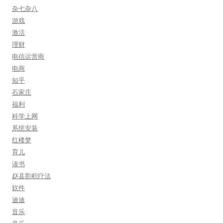
杂七杂八
游戏
激活
理财
电信运营商
电商
知乎
石家庄
福利
科学上网
系统安装
红楼梦
育儿
读书
赵县割积疗法
软件
迪迪
音乐