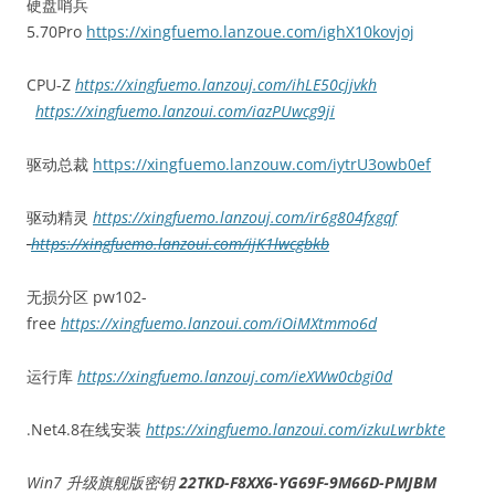
硬盘哨兵
5.70Pro
https://xingfuemo.lanzoue.com/ighX10kovjoj
CPU-Z
https://xingfuemo.lanzouj.com/ihLE50cjjvkh
https://xingfuemo.lanzoui.com/iazPUwcg9ji
驱动总裁
https://xingfuemo.lanzouw.com/iytrU3owb0ef
驱动精灵
https://xingfuemo.lanzouj.com/ir6g804fxgqf
https://xingfuemo.lanzoui.com/ijK1lwcgbkb
无损分区 pw102-
free
https://xingfuemo.lanzoui.com/iOiMXtmmo6d
运行库
https://xingfuemo.lanzouj.com/ieXWw0cbgi0d
.Net4.8在线安装
https://xingfuemo.lanzoui.com/izkuLwrbkte
Win7 升级旗舰版密钥
22TKD-F8XX6-YG69F-9M66D-PMJBM