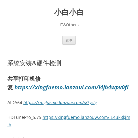
跳
至
小白小白
正
文
IT&Others
菜单
系统安装&硬件检测
共享打印机修
复
https://xingfuemo.lanzoui.com/i4jb4wpv0fi
AIDA64
https://xingfuemo.lanzoui.com/i8kyslg
HDTunePro_5.75
https://xingfuemo.lanzouw.com/iE4uk8kjm
ih