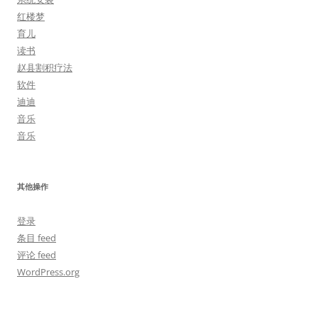
红楼梦
育儿
读书
赵县割积疗法
软件
迪迪
音乐
音乐
其他操作
登录
条目 feed
评论 feed
WordPress.org