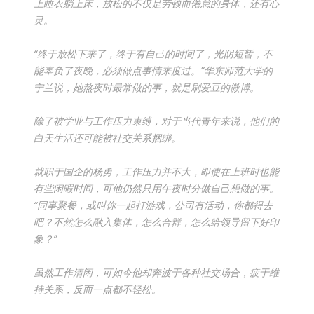
上睡衣躺上床，放松的不仅是劳顿而倦怠的身体，还有心
灵。
“终于放松下来了，终于有自己的时间了，光阴短暂，不
能辜负了夜晚，必须做点事情来度过。”华东师范大学的
宁兰说，她熬夜时最常做的事，就是刷爱豆的微博。
除了被学业与工作压力束缚，对于当代青年来说，他们的
白天生活还可能被社交关系捆绑。
就职于国企的杨勇，工作压力并不大，即使在上班时也能
有些闲暇时间，可他仍然只用午夜时分做自己想做的事。
“同事聚餐，或叫你一起打游戏，公司有活动，你都得去
吧？不然怎么融入集体，怎么合群，怎么给领导留下好印
象？”
虽然工作清闲，可如今他却奔波于各种社交场合，疲于维
持关系，反而一点都不轻松。