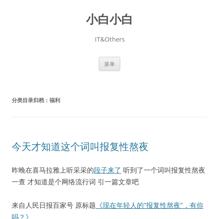
跳
至
小白小白
正
文
IT&Others
菜单
分类目录归档：
福利
今天才知道这个词叫报复性熬夜
昨晚在喜马拉雅上听采采的
段子来了
听到了一个词叫报复性熬夜
一查 才知道是个网络流行词 引一篇文章吧
来自人民日报百家号 原标题
《现在年轻人的“报复性熬夜”，有你
吗？》