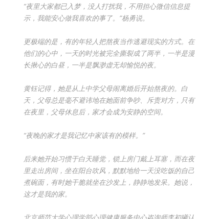
“夜里大家都已入梦，没人打扰我，不用担心微信信息提
示，我能安心做我喜欢的事了。”杨勇说。
更极端的是，有的年轻人把熬夜当作逃避现实的方式。在
他们的心中，一天的时光被完全撕裂成了两半，一半是漫
长揪心的白昼，一半是飘渺虚无却愉悦的夜。
黄钰记得，她是从上中学父母闹离婚后开始熬夜的。白
天，父母总是毫不避讳地在她面前争吵、斥责对方，只有
在夜里，父母休息后，家才会成为安静的空间。
“夜晚的家才是我记忆中家该有的模样。”
后来她开始习惯于白天睡觉，锁上房门戴上耳塞，而在夜
里走出房间，坐在阳台吹风，默默地给一天没吃饭的自己
煮碗面，有时她干脆就坐在沙发上，静静地发呆。她说，
这才是我的家。
北京师范大学心理学部心理健康服务中心咨询师李初曦认