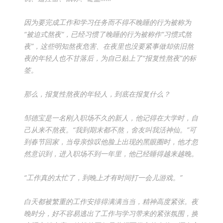
因为要完成工作和学习任务而不得不晚睡的行为被称为
“被迫式熬夜“，已经习惯了晚睡的行为被称作“习惯式熬
夜”，
这些明知熬夜危害、在夜里也没要紧事做却依旧熬
夜的年轻人也不甘落后，为自己贴上了“报复性熬夜”的标
签。
那么，报复性熬夜的年轻人，到底在报复什么？
邹德宝是一名刚入职场不久的新人，他记得在大学时，自
己从来不熬夜。“我到期末都不熬，舍友叫我活神仙。”可
到春节回家，当母亲惊叹他脸上出现的黑眼圈时，他才忽
然意识到，进入职场不到一年里，他已经睡得越来越晚。
“工作真的太忙了，到晚上才有时间打一会儿游戏。”
白天都被繁重的工作安排得满满当当，精神高度紧张。夜
晚时分，好不容易逃出了工作与学习带来的紧张氛围，换