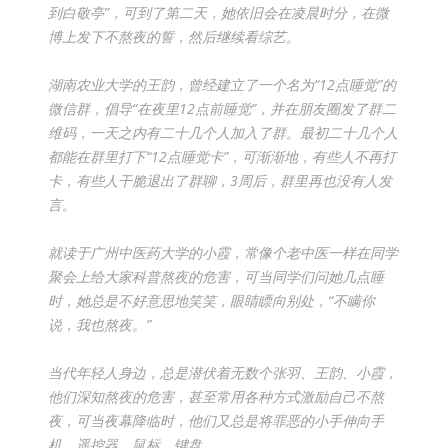
到白敬亭”，可到了第二天，她依旧会在凌晨时分，在微
博上发下不熬夜的誓，然后继续看综艺。
湖南农业大学的王韵，曾经建立了一个名为“12点睡觉”的
微信群，倡导“在夜里12点前睡觉”，并在朋友圈发了群二
维码，一天之内有二十几个人加入了群。最初二十几个人
都能在群里打下“12点睡觉卡”，可渐渐地，有些人不再打
卡，有些人干脆退出了群聊，3周后，群里再也没有人发
言。
就读于广州中医药大学的小霞，常像个老中医一样在同学
聚会上给大家科普熬夜的危害，可当同学们问她几点睡
时，她总是不好意思地笑笑，眼睛瞟向别处，“不瞒你
说，我也熬夜。”
当代年轻人身边，总是潜伏着无数个张羽、王韵、小霞，
他们深知熬夜的危害，甚至常用各种方式激励自己不熬
夜，
可当夜幕降临时，他们又总是将罪恶的小手伸向手
机、遥控器、鼠标、键盘……