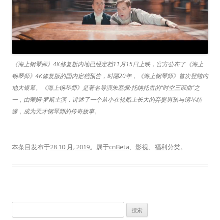
《海上钢琴师》4K修复版内地已经定档11月15日上映，官方公布了《海上
钢琴师》4K修复版的国内定档预告，时隔20年，《海上钢琴师》首次登陆内
地大银幕。《海上钢琴师》是著名导演朱塞佩·托纳托雷的“时空三部曲”之
一，由蒂姆·罗斯主演，讲述了一个从小在轮船上长大的弃婴男孩与钢琴结
缘，成为天才钢琴师的传奇故事。
本条目发布于
28 10 月, 2019
。属于
cnBeta
、
影视
、
福利
分类。
搜
索：