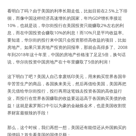
看明白了吗？由于美国的利率长期走低，比如目前在2.5%上下徘
徊，而像中国这样经济高速增长的国家，年均GDP增长率接近
10%，也就是说，华尔街投行在美国投资只能赚取2%左右的利
息，而在中国投资会赚取10%的利息！而10%只是平均收益率。
要知道，华尔街的投行来中国只会投资那些高收益的项目，比如
房地产。如果只算房地产投资的回报率，那就会高得多了。2008
年到2018年这十年里，中国的房地产价格涨了足足5倍，换句话
说，华尔街投资中国房地产在十年里赚取了5倍的利润！
这下明白了吧？美国人自己拿废纸印美元，用来购买世界各国辛
辛苦苦生产的商品，各国换来美元，然后再借给美国，美国再把
美元借给华尔街投行，投行再用这笔钱去投资各国的高收益行
业，而投行在世界各国赚取的收益要远远高于各国购买美债的收
益！这就是索罗斯口中引以为豪的金融炼金术，也是美国收割世
界财富最狠辣的手段！
那么，这个时候，我们再想一想，美国还有能偿还从外国购买的
国债吗？首先看美国的国债总额：