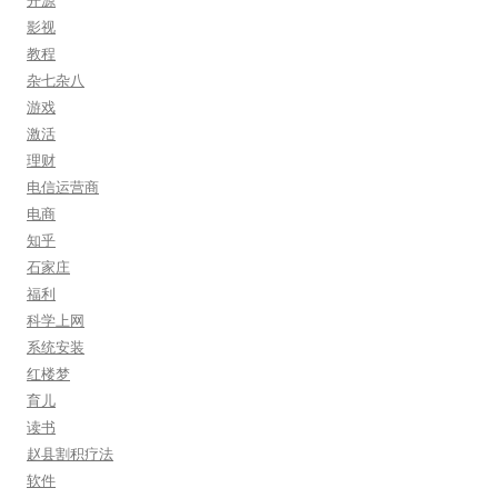
开源
影视
教程
杂七杂八
游戏
激活
理财
电信运营商
电商
知乎
石家庄
福利
科学上网
系统安装
红楼梦
育儿
读书
赵县割积疗法
软件