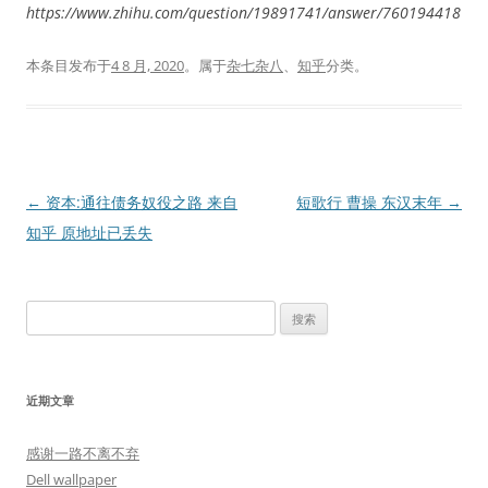
https://www.zhihu.com/question/19891741/answer/760194418
本条目发布于
4 8 月, 2020
。属于
杂七杂八
、
知乎
分类。
文
←
资本:通往债务奴役之路 来自
短歌行 曹操 东汉末年
→
章
知乎 原地址已丢失
导
航
搜
索：
近期文章
感谢一路不离不弃
Dell wallpaper