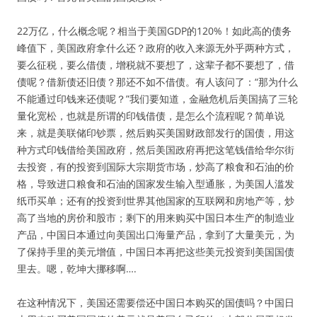
22万亿，什么概念呢？相当于美国GDP的120%！如此高的债务
峰值下，美国政府拿什么还？政府的收入来源无外乎两种方式，
要么征税，要么借债，增税就不要想了，这辈子都不要想了，借
债呢？借新债还旧债？那还不如不借债。有人该问了：“那为什么
不能通过印钱来还债呢？”我们要知道，金融危机后美国搞了三轮
量化宽松，也就是所谓的印钱借债，是怎么个流程呢？简单说
来，就是美联储印钞票，然后购买美国财政部发行的国债，用这
种方式印钱借给美国政府，然后美国政府再把这笔钱借给华尔街
去投资，有的投资到国际大宗期货市场，炒高了粮食和石油的价
格，导致进口粮食和石油的国家发生输入型通胀，为美国人滥发
纸币买单；还有的投资到世界其他国家的互联网和房地产等，炒
高了当地的房价和股市；剩下的用来购买中国日本生产的制造业
产品，中国日本通过向美国出口海量产品，拿到了大量美元，为
了保持手里的美元增值，中国日本再把这些美元投资到美国国债
里去。嗯，乾坤大挪移啊….
在这种情况下，美国还需要偿还中国日本购买的国债吗？中国日