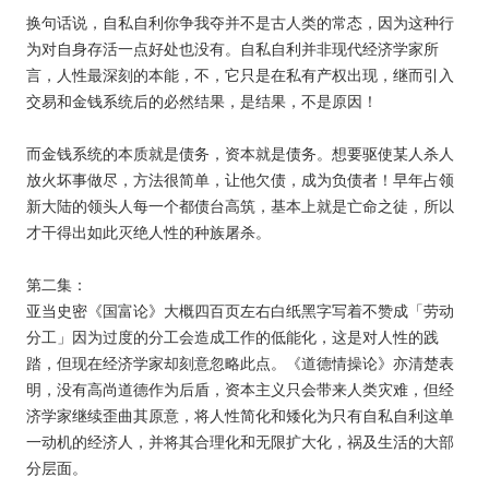
换句话说，自私自利你争我夺并不是古人类的常态，因为这种行
为对自身存活一点好处也没有。自私自利并非现代经济学家所
言，人性最深刻的本能，不，它只是在私有产权出现，继而引入
交易和金钱系统后的必然结果，是结果，不是原因！
而金钱系统的本质就是债务，资本就是债务。想要驱使某人杀人
放火坏事做尽，方法很简单，让他欠债，成为负债者！早年占领
新大陆的领头人每一个都债台高筑，基本上就是亡命之徒，所以
才干得出如此灭绝人性的种族屠杀。
第二集：
亚当史密《国富论》大概四百页左右白纸黑字写着不赞成「劳动
分工」因为过度的分工会造成工作的低能化，这是对人性的践
踏，但现在经济学家却刻意忽略此点。《道德情操论》亦清楚表
明，没有高尚道德作为后盾，资本主义只会带来人类灾难，但经
济学家继续歪曲其原意，将人性简化和矮化为只有自私自利这单
一动机的经济人，并将其合理化和无限扩大化，祸及生活的大部
分层面。