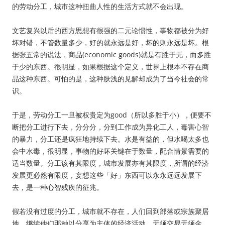
的劳动分工，城市这种扭曲人性的生活方式就不会出现。
文艺复兴以后的西方思想有很强的二元论惯性，事物都被分为好
坏对错，不管数量多少，好的就永远是好，坏的则永远是坏。根
据张五常的说法，商品(economic goods)就是有胜于无，而多胜
于少的东西。很明显，如果根据这个定义，世界上根本不存在商
品这种东西。可怕的是，这种肤浅的见解却成为了当今社会的常
识。
于是，劳动分工一旦被权贵定为good（所以多胜于小），便要不
断把分工进行下去，分分分，分到工作成为异化工人，毒害心智
的暴力，分工还是疯狂地持续下去。水是有益的，但水喝太多也
会中水毒，很明显，事物的好坏关键在于数量，配合情景需要的
适当数量。分工该有其限度，城市发展亦有其限度，所谓的经济
发展更必然有限度，妄想这些「好」东西可以永永远远发展下
去，是一种心智残疾的征兆。
假若没有过度的分工，城市就不存在，人们回到部落或宗族聚居
地，继续他们那种以分享为主体的经济活动，无须交易无须金