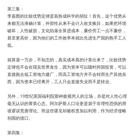
第三集：
李嘉图的比较优势定律是装扮成科学的胡扯！首先，这个优势从
来都无法准确计算，外部性从来不会计入收支账目，如果把环境
破坏，人性破损，文化陷落全算进成本，廉价劳工一点不廉价，
甚至更高价，因为他们的工作效率本就比先进生产国的熟手工人
低。
就算退一万步，不知怎的，真实成本真的计算出来了，比较优势
定律也不会在现实世界发生，因为资本可以随时跨国投资，可以
直接跑去低工资地方建厂，而高工资地方并不会转而生产其他东
西，因为资本已经离开，工人只会直接失业而不是转业。
另外，19世纪英国福利院那种敌视穷人的立场，亦是对人性心理
毫无认识的菁英心态。阿尔萨斯人口论更是源于非理性恐惧的滑
坡谬误荒唐理论。而这些谬见却被权贵加以利用，作为经济侵略
别国的借口。
第四集：