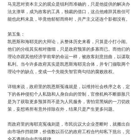
马克思对资本主义的观众是锐利而准确的，只是他提供的解决办
法太潦草，成为政客的工具，独裁的借口，这点他难辞其咎但可
能也此料未及，毕竟他郁郁而终时，共产主义还连个影都没有。
第五集：
凯恩斯和海耶克的大辩论，从整体历史来看，只算是小打小闹。
他们的分歧其实相对微细，只是政府预算的多寡而已。而他们的
理论亦跟其他经济学前辈的命运一样，被政客刻意扭曲，以谋取
私利。当今许多政府其实是凯恩斯海耶克合体，并专门撷取两个
理论中的缺点，变成一个失能失智官商勾结的腐败政权。
详细来说，政府里的凯恩斯冤魂就是，以维持社会秩序之名，定
下的各种侵犯个人私隐和人身自由的管制，官僚机构不断膨胀只
是为了获取更多预算而不是为人民服务，害怕背黑锅的一刀切政
策，妄想将所有意外排除在外，结果只是产生更多问题。
而政府里的海耶克冤魂则是，市民抗议大企业垄断时，就搬出自
由市场作挡箭牌，价值数以百亿的政府工程合约却私下批出，完
全不遵循自由市场规律。