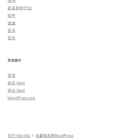
读书
赵县割积疗法
软件
迪迪
音乐
音乐
其他操作
登录
条目 feed
评论 feed
WordPress.org
关于小白小白
自豪地采用WordPress