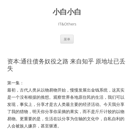
跳
至
小白小白
正
文
IT&Others
菜单
资本:通往债务奴役之路 来自知乎 原地址已丢
失
第一集：
最初，古代人类从以物易物开始，慢慢发展出金钱系统，这其实
是一个没有根据的推想。观察世界各地原住民的生活，我们可以
发现，事实上，分享才是古人类最主要的经济活动。今天我分享
了我的猎物，明天你分享你采摘的果实，而不是斤斤计较的以物
易物。更重要的是，生活在以分享为住轴的文化中，自私自利的
人会被族人嫌弃，甚至驱逐。