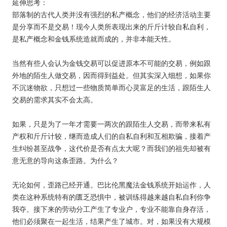
延伸思考：
部落制的古代人类并没有强烈的私产概念，他们的经济活动主要
是分享而不是交易！现今人类所表现出来的斤斤计较自私自利，
是私产概念和金钱系统造就而成的，并非本能天性。
当然有些人会认为金钱交易可以促进原本不可能的交易，例如跟
外地的陌生人做交易，因而得到益处。但其实深入细想，如果你
不沉迷物欲，只想过一些物质简单而心灵富足的生活，跟陌生人
交易的需求其实不会太高。
如果，只是为了一年才需要一两次的跟陌生人交易，而带来私有
产权和斤斤计较，继而造成人们的自私自利和互相欺骗，接着产
生纠纷甚至战争，这代价是否有点太大呢？而我们的祖先却被有
意无意的导向这条歪路。为什么？
无论如何，歪路已经开通。巴比伦黑魔法金钱系统开始运作，人
类在这种系统特有的匮乏恐惧中，被训练得越来越自私自利你争
我夺。接下来的劳动分工产生了专业户，专业不能靠自身存活，
他们必须聚在一起生活，结果产生了城市。对，如果没有大规模