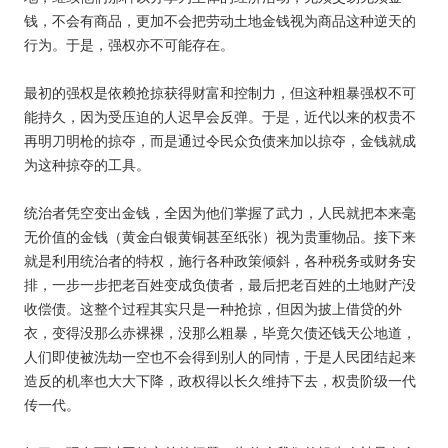
钱，不会有商品，更加不会把劳动土地金钱视为商品这种逆天的
行为。于是，强权亦不可能存在。
最初的强权是依赖抢掠获得财富和控制力，但这种粗暴强权不可
能持久，因为受压迫的人迟早会反弹。于是，近代以来的权贵不
再明刀明枪的掠夺，而是通过令民众负债来加以掠夺，金钱就成
为这种掠夺的工具。
统治者凭空变出金钱，全因为他们掌握了武力，人民就把本来毫
无价值的金钱（黄金白银黄铜甚至纸张）视为贵重物品。接下来
就是利用统治者的特权，施行各种政策倾斜，各种税务或财务安
排，一步一步把老百姓变成负债者，最后把老百姓的土地财产没
收偿债。这整个过程其实只是一种抢掠，但因为披上借贷的外
衣，变得没那么赤裸裸，没那么粗暴，毕竟欠债还钱天公地道，
人们即使被洗劫一空也不会得到别人的同情，于是人民团结起来
造反的机率也大大下降，政权得以长久维持下去，权贵阶级一代
传一代。