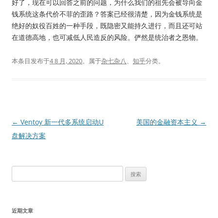
好了，现在可以回答之前的问题，为什么我们的祖先会被导向金
钱系统这条代价不菲的歪路？答案已经很清楚，因为金钱系统是
绝好的奴役百姓的一种手段，既隐密又能持久进行，而且还可站
在道德高地，也可减低人民造反的风险。俨然是统治者之恩物。
本条目发布于
4 8 月, 2020
。属于
杂七杂八
、
知乎
分类。
文
←
Ventoy 新一代多系统启动U
美国的金融资本主义
→
章
盘解决方案
导
航
搜
索：
近期文章