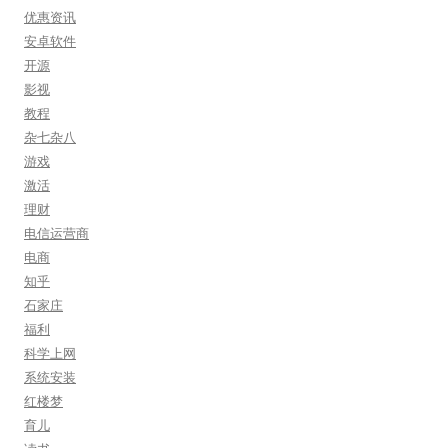
优惠资讯
安卓软件
开源
影视
教程
杂七杂八
游戏
激活
理财
电信运营商
电商
知乎
石家庄
福利
科学上网
系统安装
红楼梦
育儿